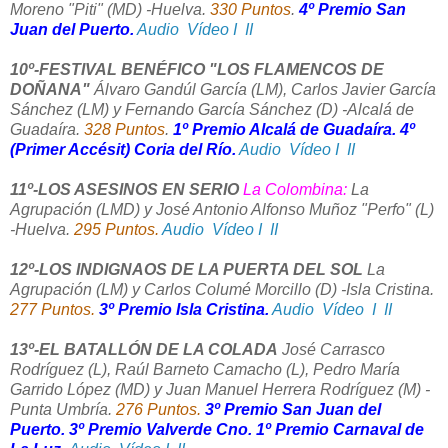
Moreno "Piti" (MD) -Huelva.
330 Puntos
.
4º Premio San
Juan del Puerto.
Audio
Vídeo I
II
10º-FESTIVAL BENÉFICO "LOS FLAMENCOS DE
DOÑANA"
Álvaro Gandúl García (LM), Carlos Javier García
Sánchez (LM) y Fernando García Sánchez (D) -Alcalá de
Guadaíra.
328 Puntos
.
1º Premio Alcalá de Guadaíra.
4º
(Primer Accésit) Coria del Río.
Audio
Vídeo I
II
11º-LOS ASESINOS EN SERIO
La Colombina:
La
Agrupación (LMD) y José Antonio Alfonso Muñoz "Perfo" (L)
-Huelva.
295 Puntos.
Audio
Vídeo I
II
12º-LOS INDIGNAOS DE LA PUERTA DEL SOL
La
Agrupación (LM) y Carlos Columé Morcillo (D) -Isla Cristina.
277 Puntos.
3º Premio Isla Cristina.
Audio
Vídeo I
II
13º-EL BATALLÓN DE LA COLADA
José Carrasco
Rodríguez (L), Raúl Barneto Camacho (L), Pedro María
Garrido López (MD) y Juan Manuel Herrera Rodríguez (M) -
Punta Umbría.
276 Puntos.
3º Premio San Juan del
Puerto.
3º Premio Valverde Cno. 1º Premio Carnaval de