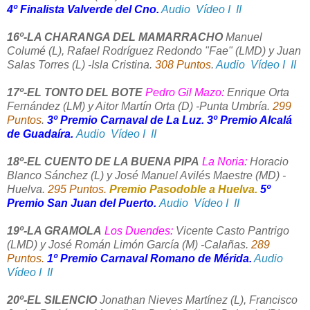
4º Finalista Valverde del Cno.
Audio
Vídeo I
II
16º-LA CHARANGA DEL MAMARRACHO
Manuel
Columé (L), Rafael Rodríguez Redondo "Fae" (LMD) y Juan
Salas Torres (L) -Isla Cristina.
308 Puntos
.
Audio
Vídeo I
II
17º-EL TONTO DEL BOTE
Pedro Gil Mazo:
Enrique Orta
Fernández (LM) y Aitor Martín Orta (D) -Punta Umbría.
299
Puntos
.
3º Premio Carnaval de La Luz. 3º Premio Alcalá
de Guadaíra.
Audio
Vídeo I
II
18º-EL CUENTO DE LA BUENA PIPA
La Noria:
Horacio
Blanco Sánchez (L) y José Manuel Avilés Maestre (MD) -
Huelva.
295 Puntos.
Premio Pasodoble a Huelva.
5º
Premio San Juan del Puerto.
Audio
Vídeo I
II
19º-LA GRAMOLA
Los Duendes:
Vicente Casto Pantrigo
(LMD) y José Román Limón García (M) -Calañas.
289
Puntos.
1º Premio Carnaval Romano de Mérida.
Audio
Vídeo I
II
20º-EL SILENCIO
Jonathan Nieves Martínez (L), Francisco