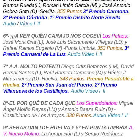
Ramos Rueda(L), Román Limón García (M) y José Antonio
Gobea Soto (D) -Sevilla.
355 Puntos
3º Premio Carmona.
3º Premio Córdoba. 1º Premio Distrito Norte Sevilla.
Audio
/
Vídeo I
II
6º-
¡¡¡A VER QUIÉN CARAJO NOS COGE!!!
Los Pelaos:
José Mora Orta (L), José Luís Sacramento Villegas (LD) y
Rafael Ramos Eugenio (M) -Punta Umbría.
353 Puntos.
3º
Premio Carnaval de La Luz.
Audio
Vídeo I
II
7º-A.A. MOLTO POTENTI
Diego Ortiz Betanzos (LM), David
Bernal Santos (L), Raúl Barneto Camacho (M) y Héctor J.
Miras muñoz (D) -Huelva.
343 Puntos
.
Premio Pasodoble a
Huelva
.
2º Premio San Juan del Puerto. 2º Premio
Villanueva de los Castillejos.
Audio
Vídeo I
II
8º-EL POR QUÉ DE CADA QUE
Los Superdotados:
Miguel
Ángel Moíño Reyes (LM) y Antonio Baeza Ruíz (D) -
Castilblanco de Los Arroyos.
330 Puntos
.
Audio
Vídeo I
II
9º-SEBASTIÁN I DE HUELVA Y 5º EN PUNTA UMBRÍA
A.
V.
Nuevo Molino:
La Agrupación (L) y Sergio Rodríguez