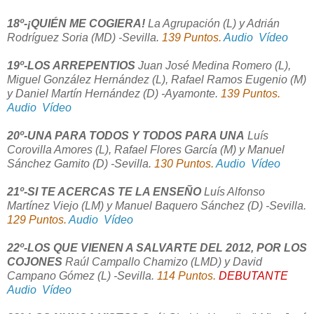
18º-¡QUIÉN ME COGIERA!
La Agrupación (L) y Adrián
Rodríguez Soria (MD) -Sevilla.
139 Puntos.
Audio
Vídeo
19º-LOS ARREPENTIOS
Juan José Medina Romero (L),
Miguel González Hernández (L), Rafael Ramos Eugenio (M)
y Daniel Martín Hernández (D) -Ayamonte.
139 Puntos.
Audio
Vídeo
20º-UNA PARA TODOS Y TODOS PARA UNA
Luís
Corovilla Amores (L), Rafael Flores García (M) y Manuel
Sánchez Gamito (D) -Sevilla.
130 Puntos.
Audio
Vídeo
21º-SI TE ACERCAS TE LA ENSEÑO
Luís Alfonso
Martínez Viejo (LM) y Manuel Baquero Sánchez (D) -Sevilla.
129 Puntos.
Audio
Vídeo
22º-LOS QUE VIENEN A SALVARTE DEL 2012, POR LOS
COJONES
Raúl Campallo Chamizo (LMD) y David
Campano Gómez (L) -Sevilla.
114 Puntos.
DEBUTANTE
Audio
Vídeo