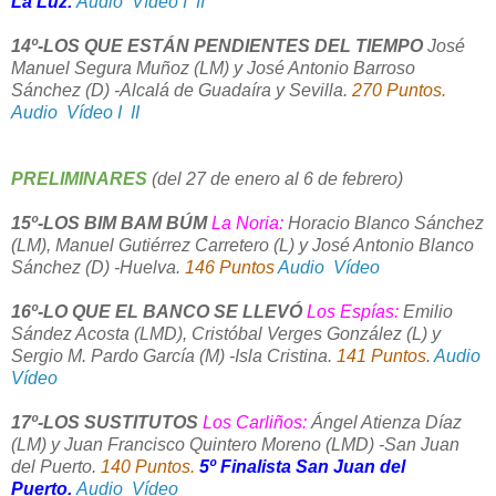
La Luz.
Audio
Vídeo I
II
14º-LOS QUE ESTÁN PENDIENTES DEL TIEMPO
José
Manuel Segura Muñoz (LM) y José Antonio Barroso
Sánchez (D) -Alcalá de Guadaíra y Sevilla.
270 Puntos.
Audio
Vídeo I
II
PRELIMINARES
(del 27 de enero al 6 de febrero)
15º-LOS BIM BAM BÚM
La Noria:
Horacio Blanco Sánchez
(LM), Manuel Gutiérrez Carretero (L) y José Antonio Blanco
Sánchez (D) -Huelva.
146 Puntos
Audio
Vídeo
16º-LO QUE EL BANCO SE LLEVÓ
Los Espías:
Emilio
Sández Acosta (LMD), Cristóbal Verges González (L) y
Sergio M. Pardo García (M) -Isla Cristina.
141 Puntos
.
Audio
Vídeo
17º-LOS SUSTITUTOS
Los Carliños:
Ángel Atienza Díaz
(LM) y Juan Francisco Quintero Moreno (LMD) -San Juan
del Puerto.
140 Puntos.
5º Finalista San Juan del
Puerto.
Audio
Vídeo