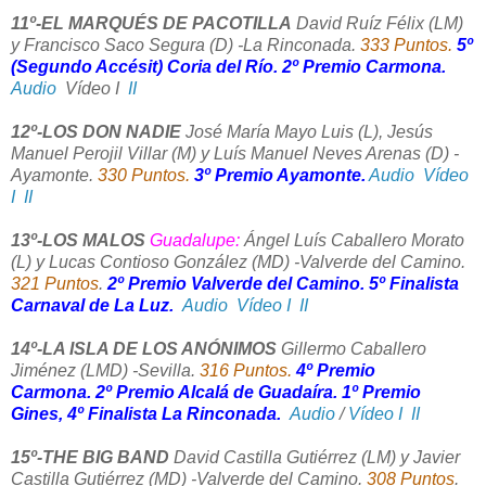
11º-EL MARQUÉS DE PACOTILLA
David Ruíz Félix (LM)
y Francisco Saco Segura (D) -La Rinconada.
333 Puntos.
5º
(Segundo Accésit) Coria del Río. 2º Premio Carmona.
Audio
Vídeo I
II
12º-LOS DON NADIE
José María Mayo Luis (L), Jesús
Manuel Perojil Villar (M) y Luís Manuel Neves Arenas (D) -
Ayamonte.
330 Puntos.
3º Premio Ayamonte.
Audio
Vídeo
I
II
13º-LOS MALOS
Guadalupe:
Ángel Luís Caballero Morato
(L) y Lucas Contioso González (MD) -Valverde del Camino.
321 Puntos
.
2º Premio Valverde del Camino. 5º Finalista
Carnaval de La Luz.
Audio
Vídeo I
II
14º-LA ISLA DE LOS ANÓNIMOS
Gillermo Caballero
Jiménez (LMD) -Sevilla.
316 Puntos.
4º Premio
Carmona. 2º Premio Alcalá de Guadaíra. 1º Premio
Gines, 4º Finalista La Rinconada.
Audio
/
Vídeo I
II
15º-THE BIG BAND
David Castilla Gutiérrez (LM) y Javier
Castilla Gutiérrez (MD) -Valverde del Camino.
308 Puntos
.