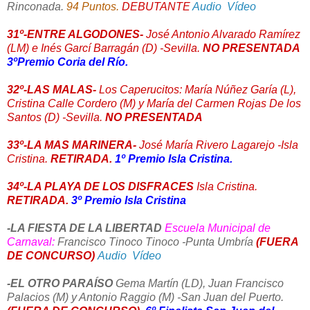
Rinconada.
94 Puntos.
DEBUTANTE
Audio
Vídeo
31º-ENTRE ALGODONES-
José Antonio Alvarado Ramírez
(LM) e Inés Garcí Barragán (D) -Sevilla.
NO PRESENTADA
3ºPremio Coria del Río.
32º-LAS MALAS-
Los Caperucitos: María Núñez Garía (L),
Cristina Calle Cordero (M) y María del Carmen Rojas De los
Santos (D) -Sevilla.
NO PRESENTADA
33º-LA MAS MARINERA-
José María Rivero Lagarejo -Isla
Cristina.
RETIRADA.
1º Premio Isla Cristina.
34º-LA PLAYA DE LOS DISFRACES
Isla Cristina.
RETIRADA.
3º Premio Isla Cristina
-LA FIESTA DE LA LIBERTAD
Escuela Municipal de
Carnaval:
Francisco Tinoco Tinoco -Punta Umbría
(FUERA
DE CONCURSO)
Audio
Vídeo
-EL OTRO PARAÍSO
Gema Martín (LD), Juan Francisco
Palacios (M) y Antonio Raggio (M) -San Juan del Puerto.