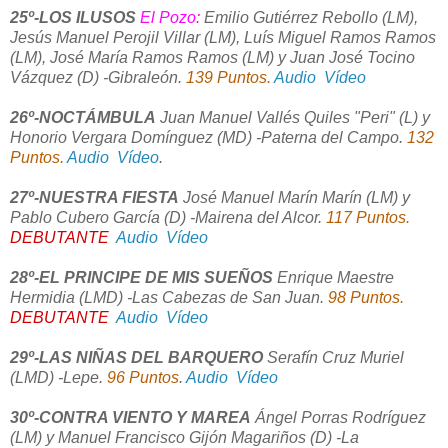
25º-LOS ILUSOS
El Pozo:
Emilio Gutiérrez Rebollo (LM),
Jesús Manuel Perojil Villar (LM), Luís Miguel Ramos Ramos
(LM), José María Ramos Ramos (LM) y Juan José Tocino
Vázquez (D) -Gibraleón.
139 Puntos.
Audio
Vídeo
26º-NOCTÁMBULA
Juan Manuel Vallés Quiles "Peri" (L) y
Honorio Vergara Domínguez (MD) -Paterna del Campo.
132
Puntos.
Audio
Vídeo
.
27º-NUESTRA FIESTA
José Manuel Marín Marín (LM) y
Pablo Cubero García (D) -Mairena del Alcor.
117 Puntos.
DEBUTANTE
Audio
Vídeo
28º-EL PRINCIPE DE MIS SUEÑOS
Enrique Maestre
Hermidia (LMD) -Las Cabezas de San Juan.
98 Puntos.
DEBUTANTE
Audio
Vídeo
29º-LAS NIÑAS DEL BARQUERO
Serafín Cruz Muriel
(LMD) -Lepe.
96 Puntos
.
Audio
Vídeo
30º-CONTRA VIENTO Y MAREA
Ángel Porras Rodríguez
(LM) y Manuel Francisco Gijón Magariños (D) -La