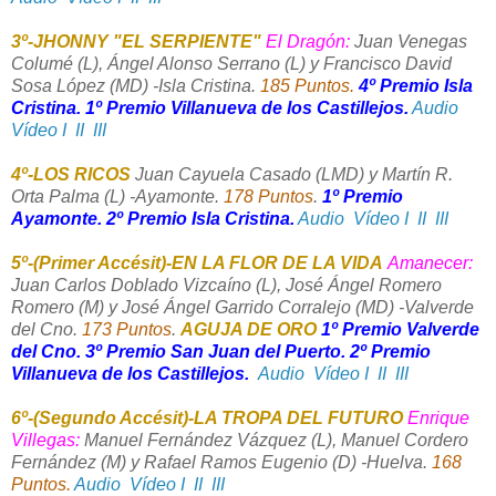
3º-JHONNY "EL SERPIENTE"
El Dragón:
Juan Venegas
Columé (L), Ángel Alonso Serrano (L) y Francisco David
Sosa López (MD) -Isla Cristina.
185 Puntos.
4º Premio Isla
Cristina. 1º Premio Villanueva de los Castillejos.
Audio
Vídeo I
II
III
4º-LOS RICOS
Juan Cayuela Casado (LMD) y Martín R.
Orta Palma (L) -Ayamonte.
178 Puntos
.
1º Premio
Ayamonte. 2º Premio Isla Cristina.
Audio
Vídeo I
II
III
5º-(Primer Accésit)-EN LA FLOR DE LA VIDA
Amanecer:
Juan Carlos Doblado Vizcaíno (L), José Ángel Romero
Romero (M) y José Ángel Garrido Corralejo (MD) -Valverde
del Cno.
173 Puntos
.
AGUJA DE ORO
1º Premio Valverde
del Cno. 3º Premio San Juan del Puerto. 2º Premio
Villanueva de los Castillejos.
Audio
Vídeo I
II
III
6º-(Segundo Accésit)-LA TROPA DEL FUTURO
Enrique
Villegas:
Manuel Fernández Vázquez (L), Manuel Cordero
Fernández (M) y Rafael Ramos Eugenio (D) -Huelva.
168
Puntos.
Audio
Vídeo I
II
III