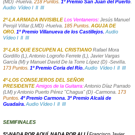
(MD) -Huelva.
218 Puntos
.
1º Premio San Juan del Puerto
.
Audio
Vídeo I
II
III
2º-LA ARMADA INVISIBLE
Los Ventaneros:
Jesús Manuel
Perojil Villar (LMD) -Huelva.
185 Puntos
.
AGUJA DE
ORO.
1º Premio Villanueva de los Castillejos.
Audio
Vídeo I
II
III
3º-LAS QUE ESCUPEN AL CRISTIANO
Rafael Mora
Gordillo (L), Antonio Logroño Ferrete (L), Javier Vargas
García (M) y Manuel David De la Torre López (D) -Sevilla.
173 Puntos
.
1º Premio Coria del Río.
Audio
Vídeo I
II
III
4º-LOS CONSEJEROS DEL SEÑOR
PRESIDENTE
Amigos de la Guitarra:
Antonio Díaz Parrado
(LM) y Antonio Puerto Pérez "Chagua" (D) -Carmona.
173
Puntos.
4º Premio Carmona. 3º Premio Alcalá de
Guadaíra.
Audio
Vídeo I
II
III
SEMIFINALES
5º-NADA POR AQUÍ, NADA POR ALLÍ
Francisco Javier