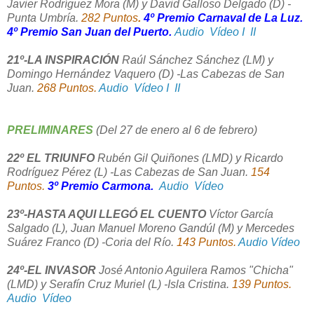
Javier Rodríguez Mora (M) y David Galloso Delgado (D) -
Punta Umbría.
282 Puntos
.
4º Premio Carnaval de La Luz.
4º Premio San Juan del Puerto.
Audio
Vídeo I
II
21º-LA INSPIRACIÓN
Raúl Sánchez Sánchez (LM) y
Domingo Hernández Vaquero (D) -Las Cabezas de San
Juan.
268 Puntos.
Audio
Vídeo I
II
PRELIMINARES
(Del 27 de enero al 6 de febrero)
22º EL TRIUNFO
Rubén Gil Quiñones (LMD) y Ricardo
Rodríguez Pérez (L) -Las Cabezas de San Juan.
154
Puntos.
3º Premio Carmona.
Audio
Vídeo
23º-HASTA AQUI LLEGÓ EL CUENTO
Víctor García
Salgado (L), Juan Manuel Moreno Gandúl (M) y Mercedes
Suárez Franco (D) -Coria del Río.
143 Puntos.
Audio
Vídeo
24º-EL INVASOR
José Antonio Aguilera Ramos "Chicha"
(LMD) y Serafín Cruz Muriel (L) -Isla Cristina.
139 Puntos.
Audio
Vídeo