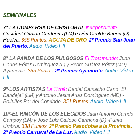
SEMIFINALES
7º-LA COMPARSA DE CRISTÓBAL
Independiente:
Cristóbal Giraldo Cárdenas (LM) e Iván Giraldo Bueno (D) -
Huelva.
355 Puntos.
AGUJA DE ORO.
2º Premio San Juan
del Puerto.
Audio
Vídeo I
II
8º-LA PANDA DE LOS PULGOSOS
El Trotamundo:
Juan
Carlos Pérez Domínguez (L) y Pedro Suárez Pérez (MD) -
Ayamonte.
355 Puntos.
2º Premio Ayamonte.
Audio
Vídeo
I
II
9º-LOS ARTISTAS
La Tizná:
Daniel Camacho Cano "El
Bandeja" (LM) y Antonio Jesús Arias Domínguez (MD) -
Bollullos Par del Condado.
351 Puntos.
Audio
Vídeo I
II
10º-EL RINCÓN DE LOS ELEGIDOS
Juan Antonio Garrido
Campoy (LM) y José Luís Galloso Carmona (D) -Punta
Umbría.
338 Puntos.
2º
Premio Pasodoble a la Provincia.
2º Premio Carnaval de La Luz.
Audio
Vídeo I
II