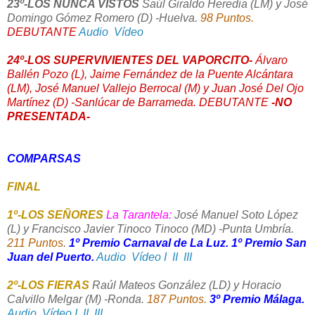
23º-LOS NUNCA VISTOS
Saúl Giraldo Heredia (LM) y José
Domingo Gómez Romero (D) -Huelva.
98 Puntos.
DEBUTANTE
Audio
Vídeo
24º-LOS SUPERVIVIENTES DEL VAPORCITO-
Álvaro
Ballén Pozo (L), Jaime Fernández de la Puente Alcántara
(LM), José Manuel Vallejo Berrocal (M) y Juan José Del Ojo
Martínez (D) -Sanlúcar de Barrameda.
DEBUTANTE
-NO
PRESENTADA-
COMPARSAS
FINAL
1º-LOS SEÑORES
La Tarantela:
José Manuel Soto López
(L) y Francisco Javier Tinoco Tinoco (MD) -Punta Umbría.
211 Puntos
.
1º Premio Carnaval de La Luz. 1º Premio San
Juan del Puerto.
Audio
Vídeo I
II
III
2º-LOS FIERAS
Raúl Mateos González (LD) y Horacio
Calvillo Melgar (M) -Ronda.
187 Puntos.
3º Premio Málaga.
Audio
Vídeo I
II
III