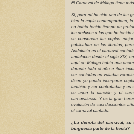
El Carnaval de Málaga tiene más 
Sí, para mí ha sido una de las g
bien la copla contemporánea, l
no había tenido tiempo de profu
los archivos a los que he tenido
se conservan las coplas mejor
publicaban en los libretos, per
Andalucía es el carnaval cantad
andaluces desde el siglo XIX, en
aquí en Málaga había una enorme
durante todo el año e iban inco
ser cantadas en veladas veranie
dicen yo puedo incorporar copla
también y ser contratadas y es 
se unen la canción y el carn
carnavalesco. Y es la gran her
evolución de casi doscientos añ
el carnaval cantado.
¿La derrota del carnaval, su
burguesía parte de la fiesta?