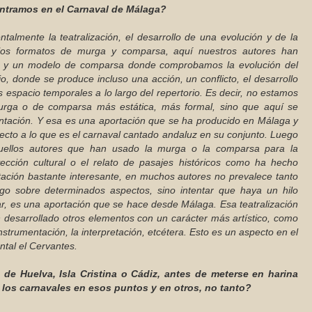
ntramos en el Carnaval de Málaga?
talmente la teatralización, el desarrollo de una evolución y de la
 los formatos de murga y comparsa, aquí nuestros autores han
a y un modelo de comparsa donde comprobamos la evolución del
io, donde se produce incluso una acción, un conflicto, el desarrollo
s espacio temporales a lo largo del repertorio. Es decir, no estamos
urga o de comparsa más estática, más formal, sino que aquí se
tación. Y esa es una aportación que se ha producido en Málaga y
ecto a lo que es el carnaval cantado andaluz en su conjunto. Luego
aquellos autores que han usado la murga o la comparsa para la
yección cultural o el relato de pasajes históricos como ha hecho
ación bastante interesante, en muchos autores no prevalece tanto
ngo sobre determinados aspectos, sino intentar que haya un hilo
ar, es una aportación que se hace desde Málaga. Esa teatralización
 desarrollado otros elementos con un carácter más artístico, como
instrumentación, la interpretación, etcétera. Esto es un aspecto en el
tal el Cervantes.
de Huelva, Isla Cristina o Cádiz, antes de meterse en harina
 los carnavales en esos puntos y en otros, no tanto?