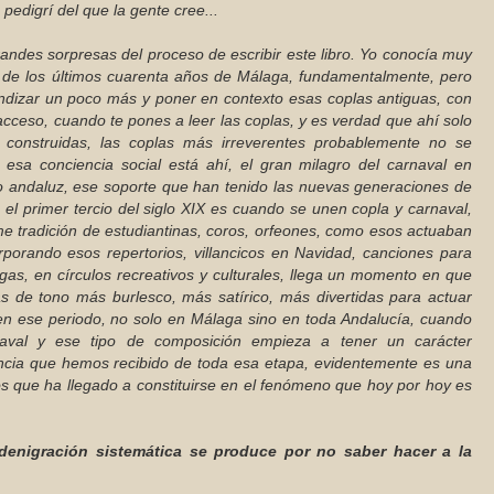
pedigrí del que la gente cree...
randes sorpresas del proceso de escribir este libro. Yo conocía muy
a de los últimos cuarenta años de Málaga, fundamentalmente, pero
ndizar un poco más y poner en contexto esas coplas antiguas, con
 acceso, cuando te pones a leer las coplas, y es verdad que ahí solo
 construidas, las coplas más irreverentes probablemente no se
o esa conciencia social está ahí, el gran milagro del carnaval en
o andaluz, ese soporte que han tenido las nuevas generaciones de
 el primer tercio del siglo XIX es cuando se unen copla y carnaval,
 tradición de estudiantinas, coros, orfeones, como esos actuaban
rporando esos repertorios, villancicos en Navidad, canciones para
gas, en círculos recreativos y culturales, llega un momento en que
s de tono más burlesco, más satírico, más divertidas para actuar
en ese periodo, no solo en Málaga sino en toda Andalucía, cuando
aval y ese tipo de composición empieza a tener un carácter
encia que hemos recibido de toda esa etapa, evidentemente es una
os que ha llegado a constituirse en el fenómeno que hoy por hoy es
 denigración sistemática se produce por no saber hacer a la