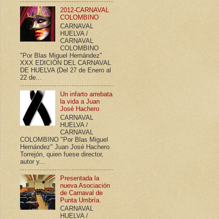
2012-CARNAVAL
COLOMBINO
CARNAVAL
HUELVA /
CARNAVAL
COLOMBINO
"Por Blas Miguel Hernández"
XXX EDICIÓN DEL CARNAVAL
DE HUELVA (Del 27 de Enero al
22 de...
Un infarto arrebata
la vida a Juan
José Hachero
CARNAVAL
HUELVA /
CARNAVAL
COLOMBINO "Por Blas Miguel
Hernández" Juan José Hachero
Torrejón, quien fuese director,
autor y...
Presentada la
nueva Asociación
de Carnaval de
Punta Umbría.
CARNAVAL
HUELVA /