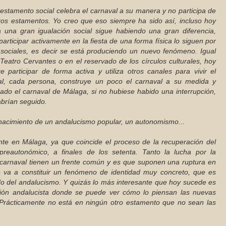
estamento social celebra el carnaval a su manera y no participa de
ros estamentos. Yo creo que eso siempre ha sido así, incluso hoy
una gran igualación social sigue habiendo una gran diferencia,
articipar activamente en la fiesta de una forma física lo siguen por
es sociales, es decir se está produciendo un nuevo fenómeno. Igual
Teatro Cervantes o en el reservado de los círculos culturales, hoy
participar de forma activa y utiliza otros canales para vivir el
al, cada persona, construye un poco el carnaval a su medida y
do el carnaval de Málaga, si no hubiese habido una interrupción,
abrían seguido.
nacimiento de un andalucismo popular, un autonomismo...
nte en Málaga, ya que coincide el proceso de la recuperación del
preautonómico, a finales de los setenta. Tanto la lucha por la
 carnaval tienen un frente común y es que suponen una ruptura en
se va a constituir un fenómeno de identidad muy concreto, que es
ido del andalucismo. Y quizás lo más interesante que hoy sucede es
sión andalucista donde se puede ver cómo lo piensan las nuevas
 Prácticamente no está en ningún otro estamento que no sean las