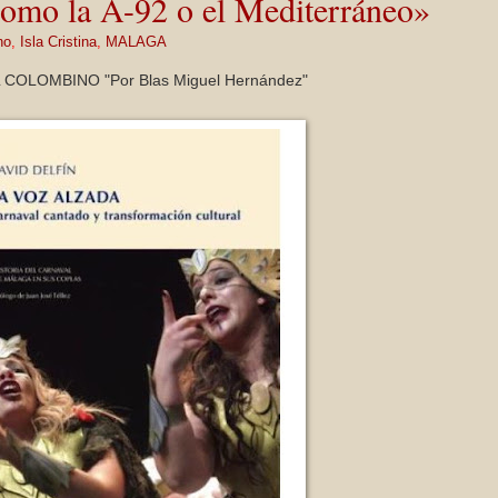
como la A-92 o el Mediterráneo»
no
,
Isla Cristina
,
MALAGA
COLOMBINO "Por Blas Miguel Hernández"