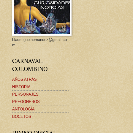
blasmiguelhernandez@gmail.co
m
CARNAVAL
COLOMBINO
AÑOS ATRÁS
HISTORIA
PERSONAJES
PREGONEROS
ANTOLOGÍA
BOCETOS
HIMNO OFICIAL