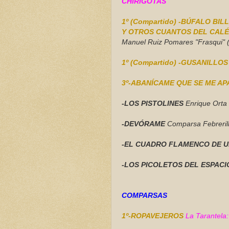
CHIRIGOTAS
1º (Compartido) -BÚFALO BILL
Y OTROS CUANTOS DEL CAL
Manuel Ruiz Pomares "Frasqui" 
1º (Compartido) -GUSANILLO
3º-ABANÍCAME QUE SE ME A
-LOS PISTOLINES
Enrique Orta
-DEVÓRAME
Comparsa Febrerill
-EL CUADRO FLAMENCO DE U
-LOS PICOLETOS DEL ESPAC
COMPARSAS
1º-ROPAVEJEROS
La Tarantela: