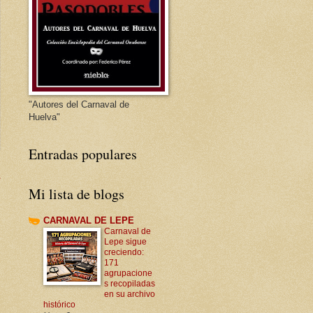
"Autores del Carnaval de
Huelva"
Entradas populares
s
Mi lista de blogs
CARNAVAL DE LEPE
Carnaval de
Lepe sigue
creciendo:
171
agrupacione
s recopiladas
en su archivo
histórico