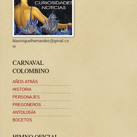
blasmiguelhernandez@gmail.co
m
CARNAVAL
COLOMBINO
AÑOS ATRÁS
HISTORIA
PERSONAJES
PREGONEROS
ANTOLOGÍA
BOCETOS
HIMNO OFICIAL