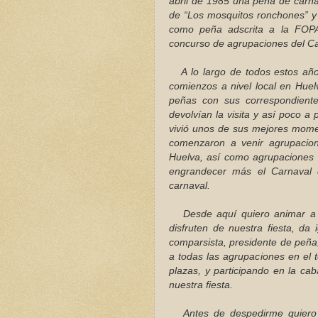
abril de 1985 una peña de carna
de “Los mosquitos ronchones” y
como peña adscrita a la FOPA
concurso de agrupaciones del C
A lo largo de todos estos años
comienzos a nivel local en Huel
peñas con sus correspondiente
devolvían la visita y así poco 
vivió unos de sus mejores momen
comenzaron a venir agrupacion
Huelva, así como agrupaciones 
engrandecer más el Carnaval 
carnaval.
Desde aquí quiero animar a to
disfruten de nuestra fiesta, d
comparsista, presidente de peña
a todas las agrupaciones en el te
plazas, y participando en la ca
nuestra fiesta.
Antes de despedirme quiero a