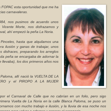
la FOPAC esta oportunidad que me ha
ias carnavaleras.
4, nos pusimos de acuerdo unos
 Vicente Morte, nos disfrazamos y
aval, ahí empezó la peña La Noria.
inceles, hasta que alquilamos una
era ilusión y ganas de trabajar, unos
 disfraces, preparando los arreglos
ada peña se encargaba de adornar la
e llevaba), los dos primeros años nos
Paloma, allí nació la VUELTA DE LA
ERO y el PIROPO A LA MUJER
 el Carnaval de Calle que no cabrían en un folio, pero sigo
rimera Vuelta de La Noria en la calle Blanca Paloma, se puso un
rnamos con mucho trabajo e ilusión, y la lluvia de esa noche nos