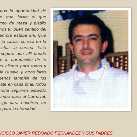
nos la oportunidad de
te que fuiste el que
tmo de maza y platillo
nos tu buen sentido del
empre estaba ahí. Qué
a carpa, sí, esa en la
char la cortina. Este
ú seguro que allí donde
o la agrupación de tu
l aliento para todos y
e Huelva y otros lares
ídenos también de tus
ate en cada final, todos
oria seguiréis estando
ombo para el Carnaval,
igo para nosotros, un
 para la eternidad.
NCISCO JAVIER REDONDO FERNÁNDEZ Y SUS PADRES