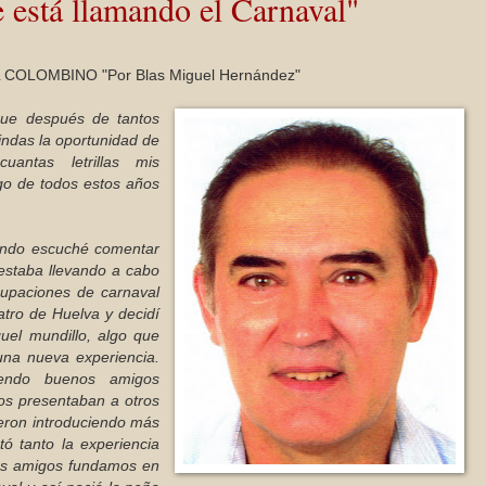
e está llamando el Carnaval"
COLOMBINO "Por Blas Miguel Hernández"
que después de tantos
indas la oportunidad de
antas letrillas mis
rgo de todos estos años
ndo escuché comentar
estaba llevando a cabo
upaciones de carnaval
tro de Huelva y decidí
uel mundillo, algo que
una nueva experiencia.
endo buenos amigos
os presentaban a otros
eron introduciendo más
tó tanto la experiencia
os amigos fundamos en