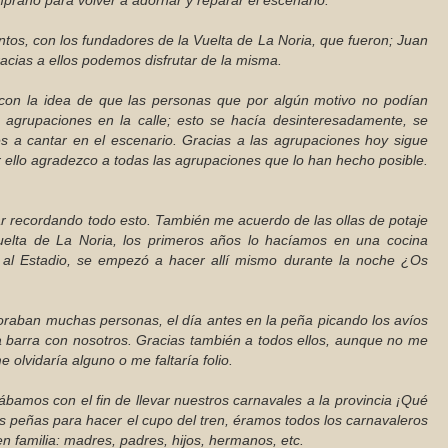
prano para volver a adornar y reparar el escenario.
os, con los fundadores de la Vuelta de La Noria, que fueron; Juan
cias a ellos podemos disfrutar de la misma.
on la idea de que las personas que por algún motivo no podían
as agrupaciones en la calle; esto se hacía desinteresadamente, se
es a cantar en el escenario. Gracias a las agrupaciones hoy sigue
r ello agradezco a todas las agrupaciones que lo han hecho posible.
recordando todo esto. También me acuerdo de las ollas de potaje
elta de La Noria, los primeros años lo hacíamos en una cocina
 al Estadio, se empezó a hacer allí mismo durante la noche ¿Os
raban muchas personas, el día antes en la peña picando los avíos
 la barra con nosotros. Gracias también a todos ellos, aunque no me
olvidaría alguno o me faltaría folio.
bamos con el fin de llevar nuestros carnavales a la provincia ¡Qué
s peñas para hacer el cupo del tren, éramos todos los carnavaleros
n familia: madres, padres, hijos, hermanos, etc.