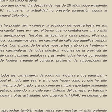
val y así nació la peña
 que aún hoy en día después de más de 20 años sigue existiendo
C, aunque en la actualidad no presente agrupación alguna al
arnaval Colombino.
 he podido vivir y conocer la evolución de nuestra fiesta en sus
va capital, pues era raro el barrio que no contaba con una o más
s agrupaciones. Nosotros visitábamos a otras peñas, ellos nos
a poco conseguimos crear un carnaval de calle que aquellos tiempos
tos. Con el paso de los años nuestra fiesta abrió sus fronteras y
es carnavaleras de todos nuestros rincones de la provincia de
de otras capitales andaluzas y así entre todos hemos conseguido
de Huelva, creando el concurso provincial de agrupaciones de
dos los carnavaleros de todos los rincones a que participen y
a igual el modo que sea, y si no que hagan como yo que he sido
, miembro del jurado, y si no como un simple espectador animando
atro, o saliendo a la calle para disfrutar del carnaval en barrios y
balgata y otras actividades que organice la FOPAC en beneficio de
provechar también estas letras para mostrar mi más profundo