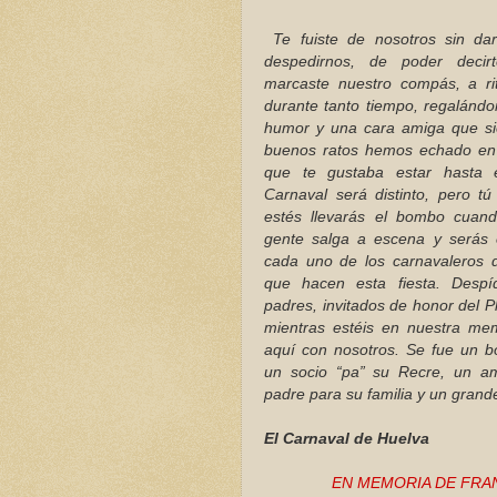
Te fuiste de nosotros sin dar
despedirnos, de poder decir
marcaste nuestro compás, a ri
durante tanto tiempo, regalándo
humor y una cara amiga que si
buenos ratos hemos echado en l
que te gustaba estar hasta e
Carnaval será distinto, pero t
estés llevarás el bombo cuand
gente salga a escena y serás e
cada uno de los carnavaleros d
que hacen esta fiesta. Desp
padres, invitados de honor del Pl
mientras estéis en nuestra mem
aquí con nosotros. Se fue un b
un socio “pa” su Recre, un am
padre para su familia y un grande
El Carnaval de Huelva
EN MEMORIA DE FRA