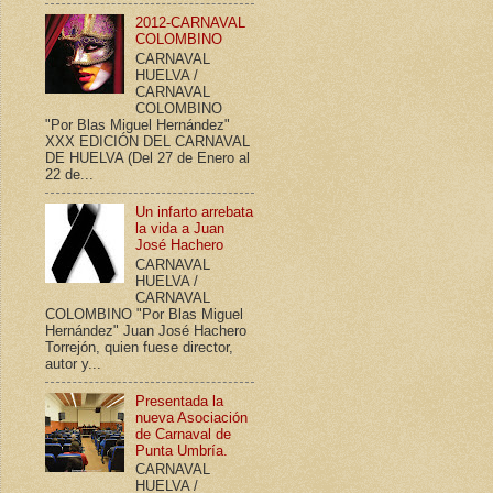
2012-CARNAVAL
COLOMBINO
CARNAVAL
HUELVA /
CARNAVAL
COLOMBINO
"Por Blas Miguel Hernández"
XXX EDICIÓN DEL CARNAVAL
DE HUELVA (Del 27 de Enero al
22 de...
Un infarto arrebata
la vida a Juan
José Hachero
CARNAVAL
HUELVA /
CARNAVAL
COLOMBINO "Por Blas Miguel
Hernández" Juan José Hachero
Torrejón, quien fuese director,
autor y...
Presentada la
nueva Asociación
de Carnaval de
Punta Umbría.
CARNAVAL
HUELVA /