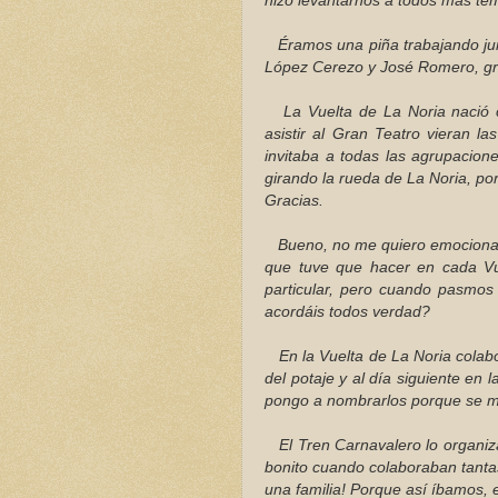
hizo levantarnos a todos más tem
Éramos una piña trabajando junt
López Cerezo y José Romero, gra
La Vuelta de La Noria nació c
asistir al Gran Teatro vieran l
invitaba a todas las agrupacion
girando la rueda de La Noria, po
Gracias.
Bueno, no me quiero emocionar 
que tuve que hacer en cada Vu
particular, pero cuando pasmos
acordáis todos verdad?
En la Vuelta de La Noria colabo
del potaje y al día siguiente en
pongo a nombrarlos porque se me 
El Tren Carnavalero lo organizá
bonito cuando colaboraban tanta
una familia! Porque así íbamos, e