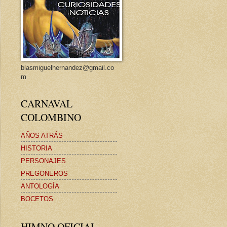
blasmiguelhernandez@gmail.co
m
CARNAVAL
COLOMBINO
AÑOS ATRÁS
HISTORIA
PERSONAJES
PREGONEROS
ANTOLOGÍA
BOCETOS
HIMNO OFICIAL